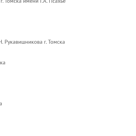
. Томска имени Г.А. Псахье
. Рукавишникова г. Томска
ска
а