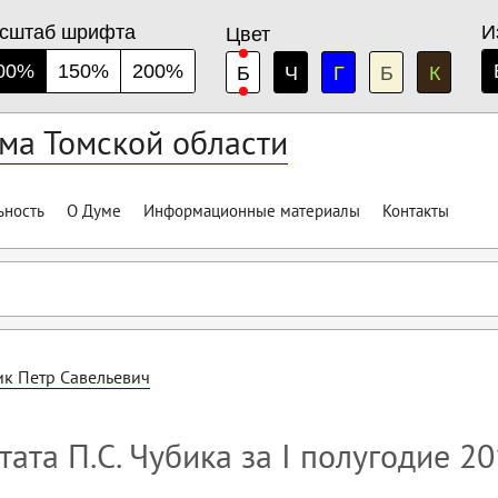
сштаб шрифта
И
Цвет
00%
150%
200%
Б
Ч
Г
Б
К
ма Томской области
ьность
О Думе
Информационные материалы
Контакты
ик Петр Савельевич
тата П.С. Чубика за I полугодие 2