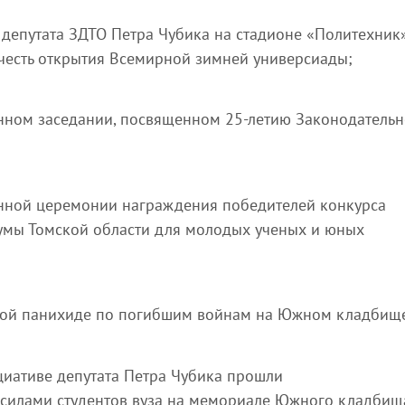
 депутата ЗДТО Петра Чубика на стадионе «Политехник
есть открытия Всемирной зимней универсиады;
енном заседании, посвященном 25-летию Законодатель
енной церемонии награждения победителей конкурса
мы Томской области для молодых ученых и юных
кой панихиде по погибшим войнам на Южном кладбищ
циативе депутата Петра Чубика прошли
 силами студентов вуза на мемориале Южного кладбищ