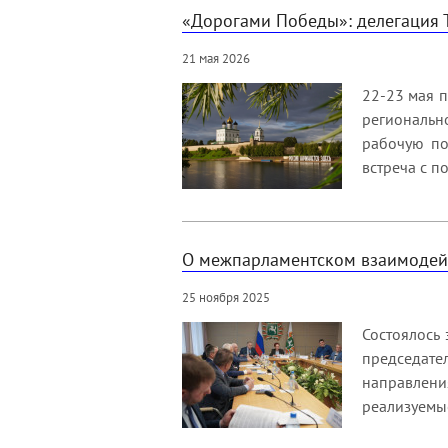
«Дорогами Победы»: делегация Т
21 мая 2026
22-23 мая п
региональн
рабочую по
встреча с п
О межпарламентском взаимодей
25 ноября 2025
Состоялось
председате
направлени
реализуемые