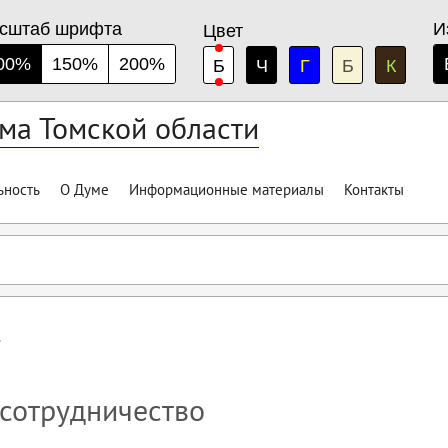
сштаб шрифта
И
Цвет
00%
150%
200%
Б
Ч
Г
Б
К
ма Томской области
ьность
О Думе
Информационные материалы
Контакты
сотрудничество