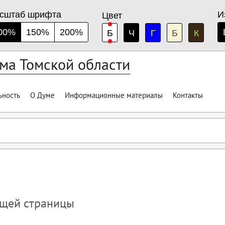
сштаб шрифта
И
Цвет
00%
150%
200%
Б
Ч
Г
Б
К
ма Томской области
ьность
О Думе
Информационные материалы
Контакты
ущей страницы