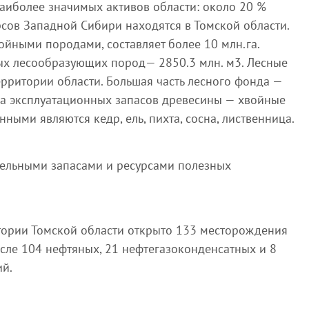
наиболее значимых активов области: около 20 %
урсов Западной Сибири находятся в Томской области.
ойными породами, составляет более 10 млн.га.
х лесообразующих пород— 2850.3 млн. м3. Лесные
рритории области. Большая часть лесного фонда —
на эксплуатационных запасов древесины — хвойные
ными являются кедр, ель, пихта, сосна, лиственница.
тельными запасами и ресурсами полезных
тории Томской области открыто 133 месторождения
исле 104 нефтяных, 21 нефтегазоконденсатных и 8
й.