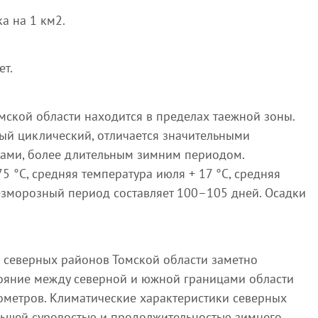
ка на 1 км2.
ет.
омской области находится в пределах таежной зоны.
ый циклический, отличается значительными
ами, более длительным зимним периодом.
5 °С, средняя температура июля + 17 °С, средняя
Безморозный период составляет 100–105 дней. Осадки
 северных районов Томской области заметно
стояние между северной и южной границами области
ометров. Климатические характеристики северных
льшей суровостью и продолжительностью зимнего