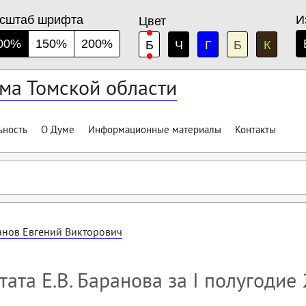
сштаб шрифта
И
Цвет
00%
150%
200%
Б
Ч
Г
Б
К
ма Томской области
ьность
О Думе
Информационные материалы
Контакты
анов Евгений Викторович
тата Е.В. Баранова за I полугодие