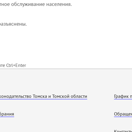
тное обслуживание населения.
разъяснены.
е Ctrl+Enter
конодательство Томска и Томской области
График 
брания
Обращен
Контакт