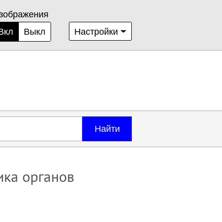
зображения
Вкл
Выкл
Настройки
Найти
ика органов