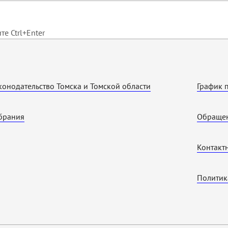
е Ctrl+Enter
конодательство Томска и Томской области
График 
брания
Обращен
Контакт
Политик