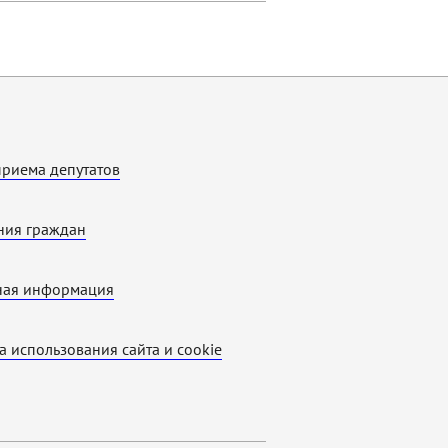
приема депутатов
ия граждан
ная информация
а использования cайта и cookie