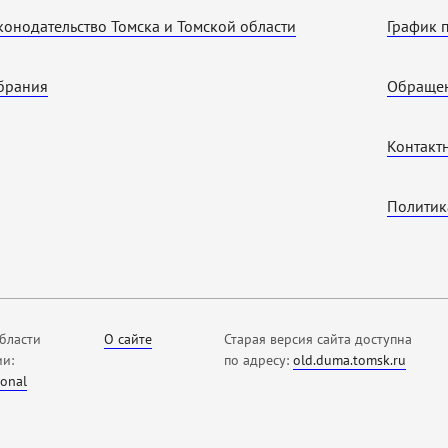
конодательство Томска и Томской области
График 
брания
Обращен
Контакт
Политик
бласти
О сайте
Старая версия сайта доступна
ии:
по адресу:
old.duma.tomsk.ru
ional