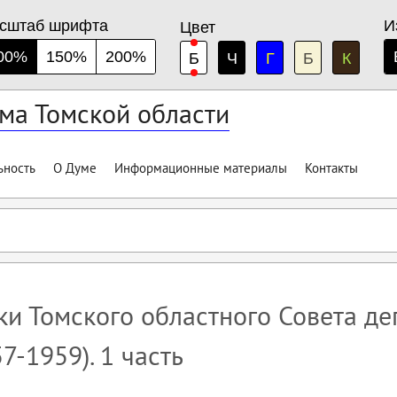
сштаб шрифта
И
Цвет
00%
150%
200%
Б
Ч
Г
Б
К
ма Томской области
ьность
О Думе
Информационные материалы
Контакты
и Томского областного Совета де
7-1959). 1 часть