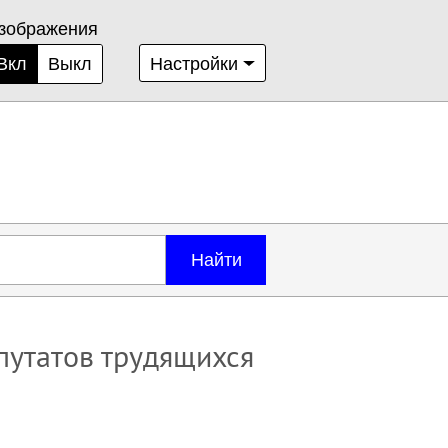
зображения
Вкл
Выкл
Настройки
Найти
путатов трудящихся