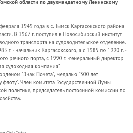
Томской области по двухмандатному Ленинскому
февраля 1949 года в с. Тымск Каргасокского района
асти. В 1967 г. поступил в Новосибирский институт
водного транспорта на судоводительское отделение.
85 г. - начальник Каргасокского, а с 1985 по 1990 г. -
го речного порта, с 1990 г. -генеральный директор
ая судоходная компания".
рденом "Знак Почета", медалью "300 лет
 флоту". Член комитета Государственной Думы
ой политике, председатель постоянной комиссии по
озяйству.
е Ctrl+Enter