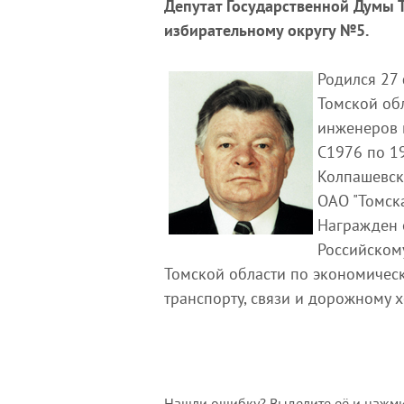
Депутат Государственной Думы 
избирательному округу №5.
Родился 27 
Томской обл
инженеров 
С1976 по 19
Колпашевско
ОАО "Томск
Награжден о
Российскому
Томской области по экономическ
транспорту, связи и дорожному х
Нашли ошибку? Выделите её и нажмит