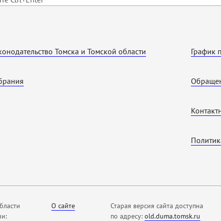
конодательство Томска и Томской области
График 
брания
Обращен
Контакт
Политик
бласти
О сайте
Старая версия сайта доступна
ии:
по адресу:
old.duma.tomsk.ru