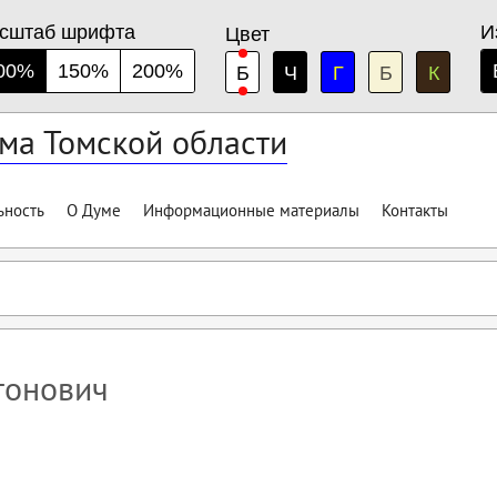
сштаб шрифта
И
Цвет
00%
150%
200%
Б
Ч
Г
Б
К
ма Томской области
ьность
О Думе
Информационные материалы
Контакты
тонович