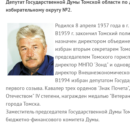
Депутат Государственной Думы Томской области по
избирательному округу №2.
Родился 8 апреля 1937 года в г
В1959 г. закончил Томский поли
назначен директором объединен
избран вторым секретарем Томс
председателем Томского горисп
директор МНПО 'Зонд" и одновр
директор Внешнеэкономической
В1994 избран депутатом Госуд
первого созыва. Кавалер трех орденов 'Знак Почета",
Отечеством" IV степени, награжден медалью "Ветера
города Томска.
Заместитель председателя Государственной Думы Том
бюджетно-финансового комитета Думы.