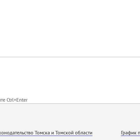
е Ctrl+Enter
конодательство Томска и Томской области
График 