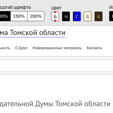
сштаб шрифта
И
Цвет
00%
150%
200%
Б
Ч
Г
Б
К
ма Томской области
ьность
О Думе
Информационные материалы
Контакты
дательной Думы Томской области