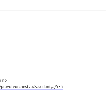
я по
u/pravotvorchestvo/zasedaniya/573