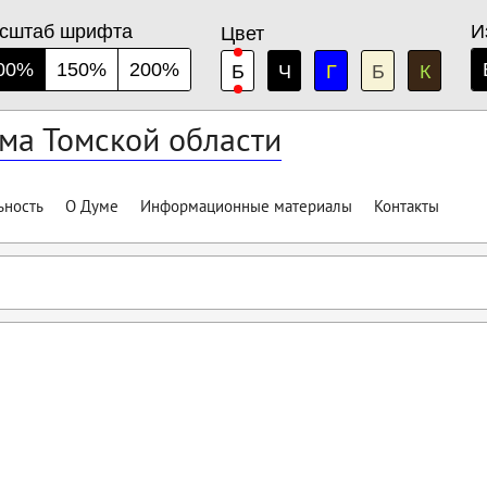
сштаб шрифта
И
Цвет
00%
150%
200%
Б
Ч
Г
Б
К
ма Томской области
ьность
О Думе
Информационные материалы
Контакты