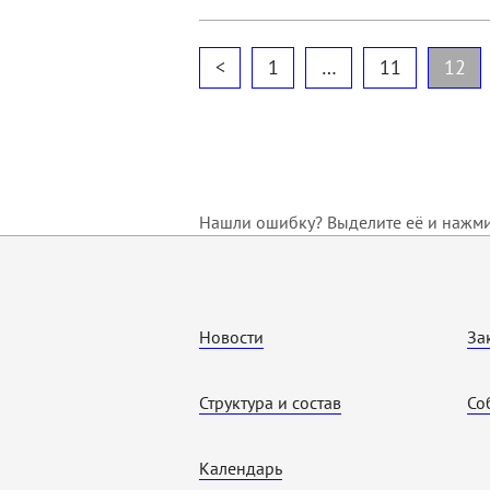
<
1
…
11
12
Нашли ошибку? Выделите её и нажмит
Новости
За
Структура и состав
Со
Календарь