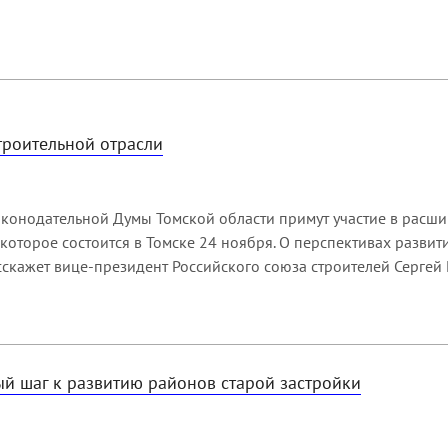
троительной отрасли
аконодательной Думы Томской области примут участие в расш
 которое состоится в Томске 24 ноября. О перспективах разви
скажет вице-президент Российского союза строителей Сергей 
й шаг к развитию районов старой застройки