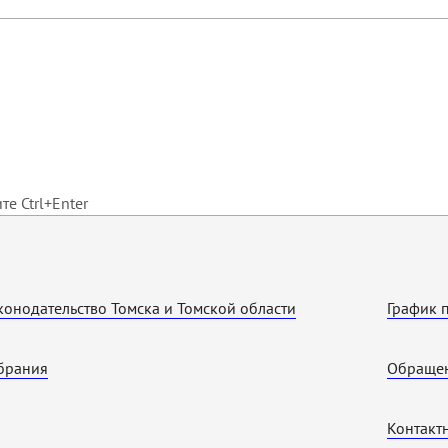
е Ctrl+Enter
конодательство Томска и Томской области
График 
брания
Обращен
Контакт