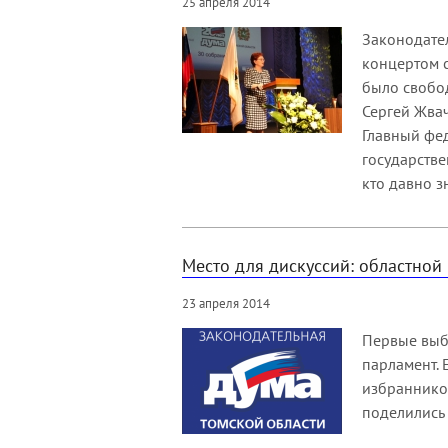
25 апреля 2014
Законодате
концертом с
было свобод
Сергей Жвач
Главный фе
государстве
кто давно з
Место для дискуссий: областной
23 апреля 2014
Первые выбо
парламент. 
избранников
поделились