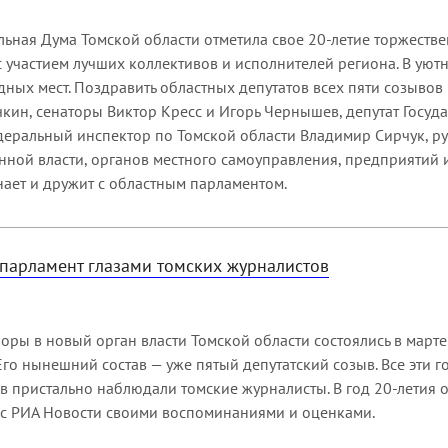
льная Дума Томской области отметила свое 20-летие торжест
 участием лучших коллективов и исполнителей региона. В уютн
ных мест. Поздравить областных депутатов всех пяти созывов
кин, сенаторы Виктор Кресс и Игорь Чернышев, депутат Госу
деральный инспектор по Томской области Владимир Сирчук, р
нной власти, органов местного самоуправления, предприятий и
нает и дружит с областным парламентом.
 парламент глазами томских журналистов
ры в новый орган власти Томской области состоялись в март
Его нынешний состав — уже пятый депутатский созыв. Все эти 
 пристально наблюдали томские журналисты. В год 20-летия 
 с РИА Новости своими воспоминаниями и оценками.