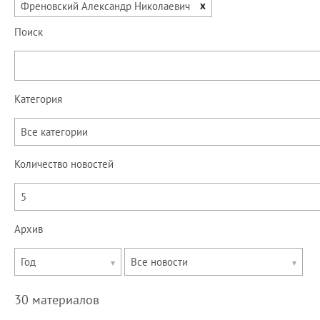
x
Френовский Александр Николаевич
Поиск
Категория
Все категории
Количество новостей
5
Архив
Укажите
Укажите
Год
Все новости
год
месяц
30 материалов