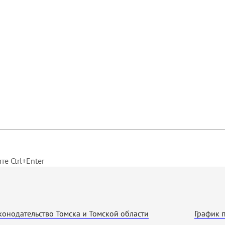
е Ctrl+Enter
конодательство Томска и Томской области
График 