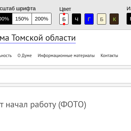
сштаб шрифта
И
Цвет
00%
150%
200%
Б
Ч
Г
Б
К
ма Томской области
ьность
О Думе
Информационные материалы
Контакты
 начал работу (ФОТО)