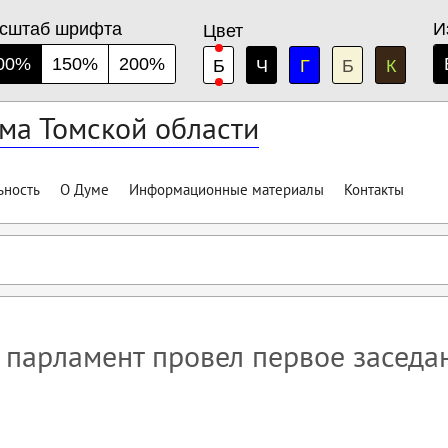
сштаб шрифта
И
Цвет
00%
150%
200%
Б
Ч
Г
Б
К
ма Томской области
ьность
О Думе
Информационные материалы
Контакты
парламент провел первое заседа