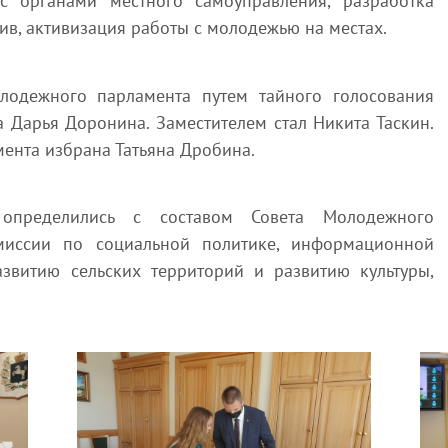
с органами местного самоуправления, разработка
в, активизация работы с молодежью на местах.
лодежного парламента путем тайного голосования
а Дарья Доронина. Заместителем стал Никита Таскин.
ента избрана Татьяна Дробина.
 определились с составом Совета Молодежного
миссии по социальной политике, информационной
азвитию сельских территорий и развитию культуры,