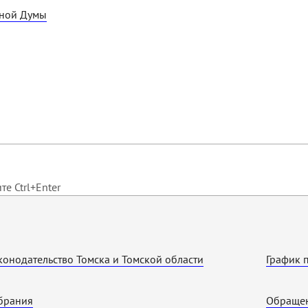
ьной Думы
е Ctrl+Enter
конодательство Томска и Томской области
График 
брания
Обращен