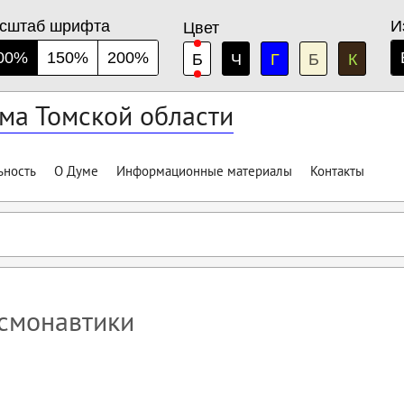
сштаб шрифта
И
Цвет
00%
150%
200%
Б
Ч
Г
Б
К
ма Томской области
ьность
О Думе
Информационные материалы
Контакты
осмонавтики