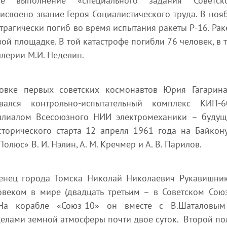
е выполнение «специального задания Советск
исвоено звание Героя Социалистического труда. В ноя
трагически погиб во время испытания ракеты Р-16. Рак
вой площадке. В той катастрофе погибли 76 человек, в 
лерии М.И. Неделин.
товке первых советских космонавтов Юрия Гагарин
вался контрольно-испытательный комплекс КИП-6
илиалом Всесоюзного НИИ электромеханики – буду
торического старта 12 апреля 1961 года на Байкон
люс» В. И. Нэлин, А. М. Кречмер и А. В. Парилов.
енец города Томска Николай Николаевич Рукавишни
овеком в мире (двадцать третьим – в Советском Союз
На корабле «Союз-10» он вместе с В.Шаталовы
делами земной атмосферы почти двое суток. Второй по