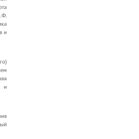
рта
.Ф.
ика
в и
го)
лем
няя
в и
ния
ный