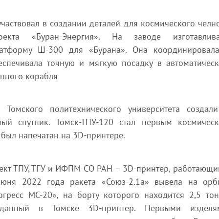
частвовал в создании деталей для космического челн
кта «Буран-Энергия». На заводе изготавлив
латформу Ш-300 для «Бурана». Она координировал
еспечивала точную и мягкую посадку в автоматичес
нного корабля
и Томского политехнического университета создал
ный спутник. Томск-ТПУ-120 стал первым космичес
 был напечатан на 3D-принтере.
ект ТПУ, ТГУ и ИФПМ СО РАН – 3D-принтер, работающи
июня 2022 года ракета «Союз-2.1а» вывела на орб
огресс МС-20», на борту которого находится 2,5 то
данный в Томске 3D-принтер. Первыми изделя