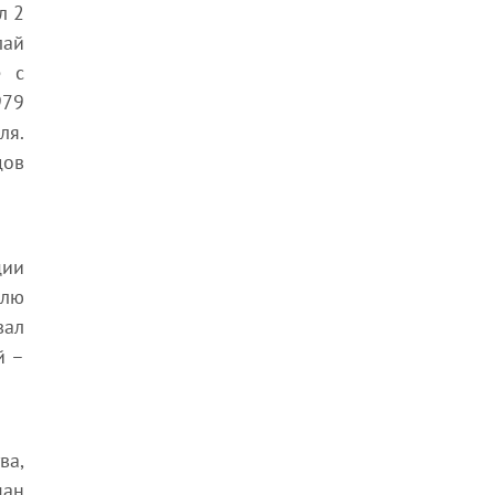
л 2
лай
е с
979
ля.
дов
ции
млю
вал
й –
ва,
ман