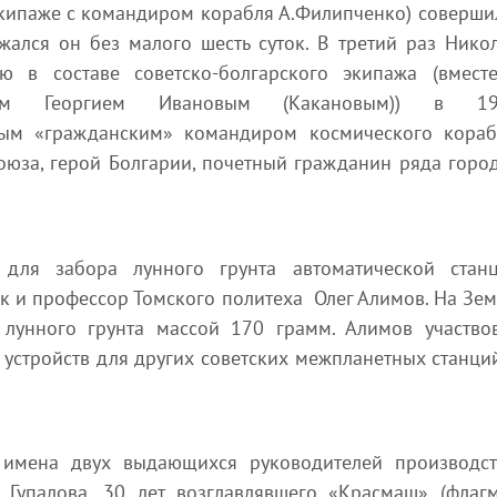
экипаже с командиром корабля А.Филипченко) соверши
жался он без малого шесть суток. В третий раз Нико
ю в составе советско-болгарского экипажа (вмест
телем Георгием Ивановым (Какановым)) в 1
вым «гражданским» командиром космического кораб
оюза, герой Болгарии, почетный гражданин ряда горо
а для забора лунного грунта автоматической стан
ик и профессор Томского политеха Олег Алимов. На Зе
лунного грунта массой 170 грамм. Алимов участво
 устройств для других советских межпланетных станци
 имена двух выдающихся руководителей производст
 Гупалова, 30 лет возглавлявшего «Красмаш» (флаг