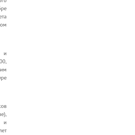
ого
бре
ета
том
а и
00,
щим
уре
ков
е),
м и
лет