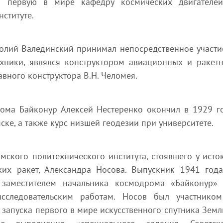
лял первую в мире кафедру космических двигателе
ституте.
олий Валединский принимал непосредственное участи
ехники, являлся конструктором авиационных и ракет
авного конструктора В.Н. Челомея.
ома Байконур Алексей Нестеренко окончил в 1929 г
ске, а также курс низшей геодезии при университете.
мского политехнического института, стоявшего у исто
ких ракет, Александра Носова. Выпускник 1941 года
заместителем начальника космодрома «Байконур»
исследовательским работам. Носов был участнико
запуска первого в мире искусственного спутника Земл