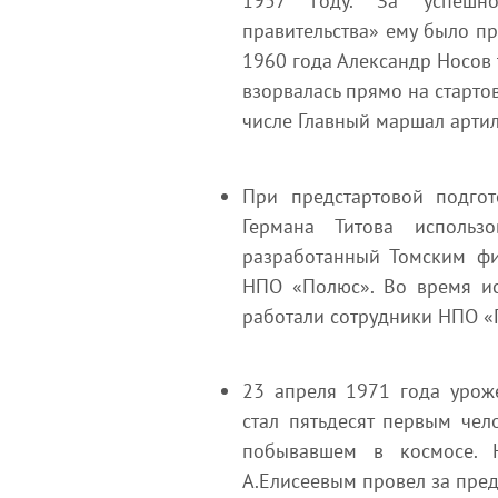
1957 году. За успешно
правительства» ему было пр
1960 года Александр Носов 
взорвалась прямо на старто
числе Главный маршал артил
При предстартовой подго
Германа Титова использо
разработанный Томским ф
НПО «Полюс». Во время ис
работали сотрудники НПО «По
23 апреля 1971 года урож
стал пятьдесят первым чел
побывавшем в космосе. 
А.Елисеевым провел за пре