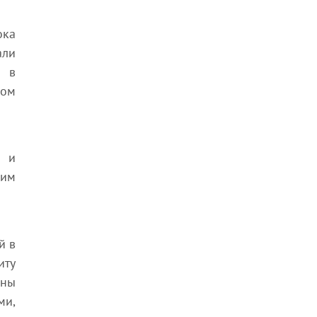
ока
али
а в
ком
и и
ким
й в
иту
нны
ми,