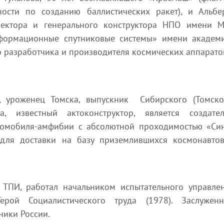
ости по созданию баллистических ракет), и Альбе
ректора и генерального конструктора НПО имени М
формационные спутниковые системы» имени академ
о разработчика и производителя космических аппарато
, уроженец Томска, выпускник Сибирского (Томско
та, известный актоконструктор, является создате
втомобиля-амфибии с абсолютной проходимостью «Си
 для доставки на базу приземлившихся космонавто
к ТПИ, работал начальником испытательного управле
ерой Социалистического труда (1978). Заслужен
ники России.