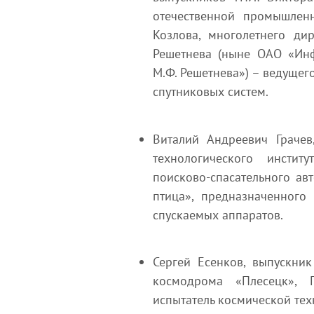
отечественной промышленн
Козлова, многолетнего ди
Решетнева (ныне ОАО «Ин
М.Ф. Решетнева») – ведущег
спутниковых систем.
Виталий Андреевич Грачев
технологического институ
поисково-спасательного а
птица», предназначенного
спускаемых аппаратов.
Сергей Есенков, выпускни
космодрома «Плесецк», Г
испытатель космической тех