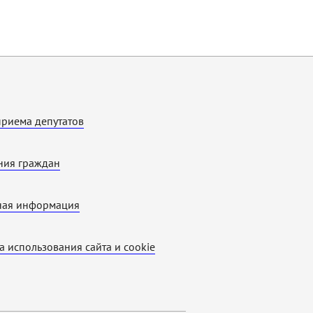
приема депутатов
ия граждан
ная информация
а использования cайта и cookie