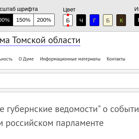
сштаб шрифта
И
Цвет
00%
150%
200%
Б
Ч
Г
Б
К
ма Томской области
ьность
О Думе
Информационные материалы
Контакты
ие губернские ведомости" о событ
м российском парламенте