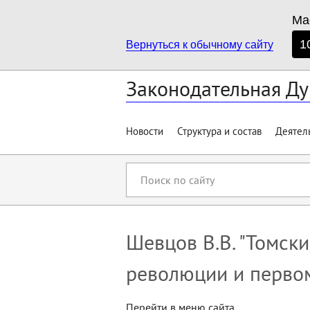
Ма
1
Вернуться к обычному сайту
Законодательная Ду
Новости
Структура и состав
Деятел
Поиск
по
сайту
Шевцов В.В. "Томск
революции и перво
Перейти в меню сайта