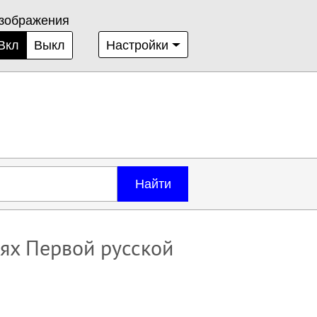
зображения
Вкл
Выкл
Настройки
Найти
иях Первой русской