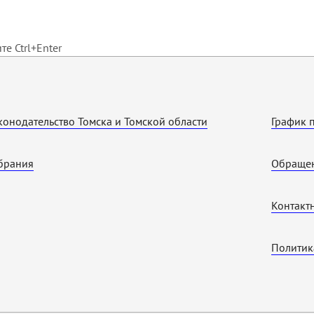
е Ctrl+Enter
конодательство Томска и Томской области
График 
брания
Обращен
Контакт
Политик