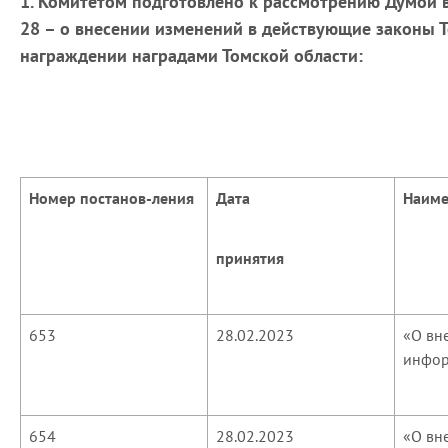
1. Комитетом подготовлено к рассмотрению Думой в 
28 – о внесении изменений в действующие законы Т
награждении наградами Томской области:
Номер постанов-ления
Дата
Наиме
принятия
653
28.02.2023
«О вн
инфор
654
28.02.2023
«О вн